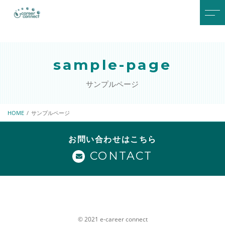
トップページ
パートナー
sample-page
当社について
アクセス
サンプルページ
サービスメニュー
お知らせ
研修プログラム
HOME
サンプルページ
人材育成・人材開発
お問い合わせはこちら
キャリアコンサルタント共
CONTACT
育
SDGsスタートアップ支援
© 2021 e-career connect