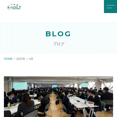
トップページ
パートナー
BLOG
当社について
アクセス
ブログ
サービスメニュー
お知らせ
研修プログラム
HOME
2025年
4月
人材育成・人材開発
キャリアコンサルタント共
育
SDGsスタートアップ支援