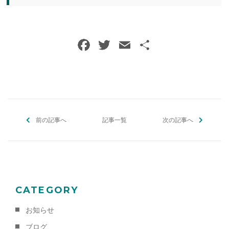
F
T
E
共
a
w
m
有
c
itt
ai
e
er
l
b
前の記事へ
o
記事一覧
次の記事へ
o
k
CATEGORY
お知らせ
ブログ