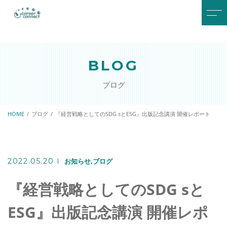
トップページ
パートナー
BLOG
当社について
アクセス
ブログ
サービスメニュー
お知らせ
研修プログラム
HOME
ブログ
『経営戦略としてのSDG sとESG』出版記念講演 開催レポート
人材育成・人材開発
キャリアコンサルタント共
育
2022.05.20
お知らせ
ブログ
SDGsスタートアップ支援
『経営戦略としてのSDG sと
ESG』出版記念講演 開催レポ