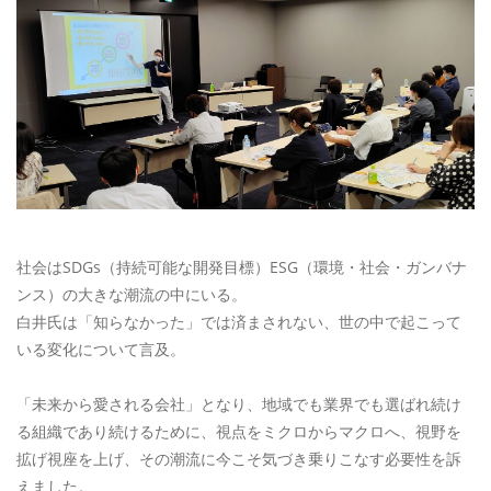
社会はSDGs（持続可能な開発目標）ESG（環境・社会・ガンバナ
ンス）の大きな潮流の中にいる。
白井氏は「知らなかった」では済まされない、世の中で起こって
いる変化について言及。
「未来から愛される会社」となり、地域でも業界でも選ばれ続け
る組織であり続けるために、視点をミクロからマクロへ、視野を
拡げ視座を上げ、その潮流に今こそ気づき乗りこなす必要性を訴
えました。